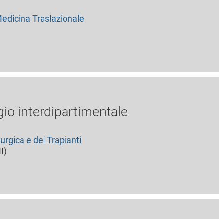
edicina Traslazionale
gio interdipartimentale
urgica e dei Trapianti
I)