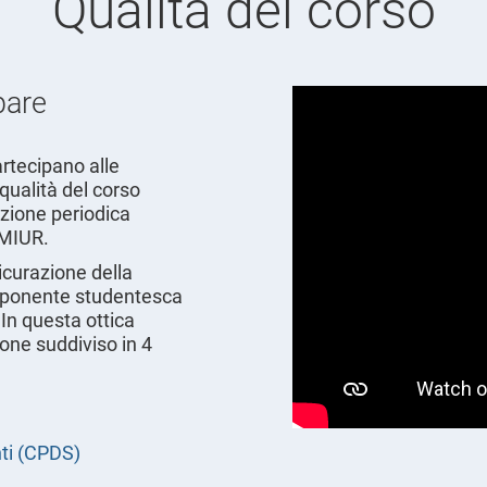
Qualità del corso
pare
partecipano alle
qualità del corso
azione periodica
l MIUR.
sicurazione della
omponente studentesca
In questa ottica
ione suddiviso in 4
ti (CPDS)