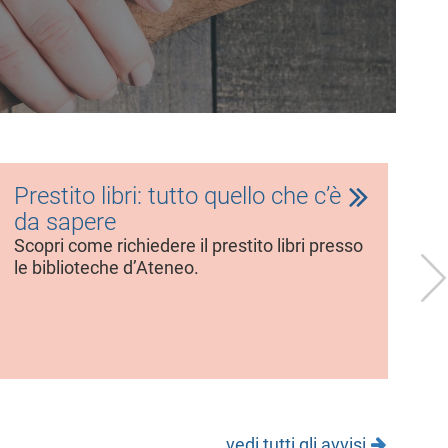
Prestito libri: tutto quello che c’è
B
da sapere
20
s
Scopri come richiedere il prestito libri presso
le biblioteche d’Ateneo.
È 
di
st
vedi tutti gli avvisi