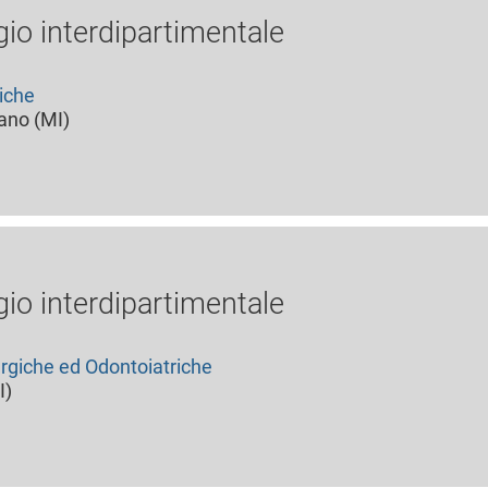
gio interdipartimentale
iche
lano (MI)
gio interdipartimentale
rgiche ed Odontoiatriche
I)