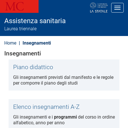
S
a
Toggl
l
t
Assistenza sanitaria
a
a
Laurea triennale
l
c
o
Home
Insegnamenti
n
t
Insegnamenti
e
n
u
Piano didattico
t
o
Gli insegnamenti previsti dal manifesto e le regole
p
per comporre il piano degli studi
r
i
n
c
i
Elenco insegnamenti A-Z
p
a
Gli insegnamenti e i
programmi
del corso in ordine
l
alfabetico, anno per anno
e