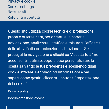
Privacy e cookie
Cookie settings
Note legali
Referenti e contatti
Segui La Statale su
Questo sito utilizza cookie tecnici e di profilazione,
propri e di terze parti, per garantire la corretta
navigazione, analizzare il traffico e misurare l'efficacia
delle attività di comunicazione istituzionale. Se
prosegui la navigazione o clicchi su "Accetta tutti" ne
acconsenti l'utilizzo, oppure puoi personalizzare la
Testo
Università degli Studi di Milano
scelta salvando le tue preferenze e scegliendo quali
Via Festa del Perdono 7 - 20122 Milano
cookie attivare. Per maggiori informazioni e per
Tel.
+39 02 5032 5032
Posta elettronica certificata
sapere come gestirli clicca sul bottone "Impostazione
dei cookie".
Logo
Privacy policy
Documentazione cookie